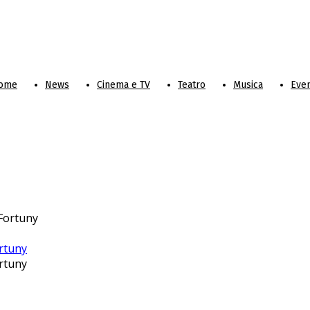
ome
News
Cinema e TV
Teatro
Musica
Even
rtuny
rtuny