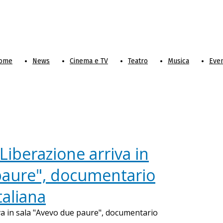
ome
News
Cinema e TV
Teatro
Musica
Even
 Liberazione arriva in
paure", documentario
taliana
iva in sala "Avevo due paure", documentario