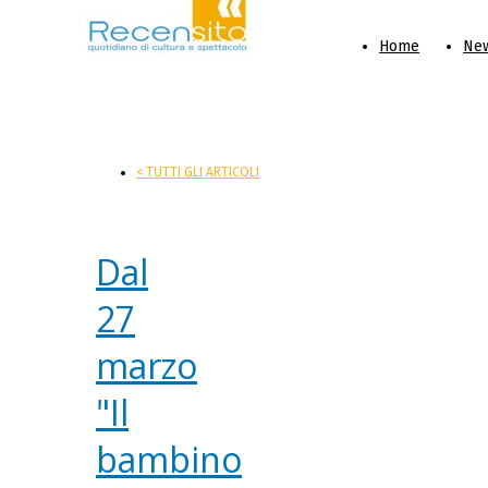
Home
Ne
< TUTTI GLI ARTICOLI
Dal
27
marzo
"Il
bambino