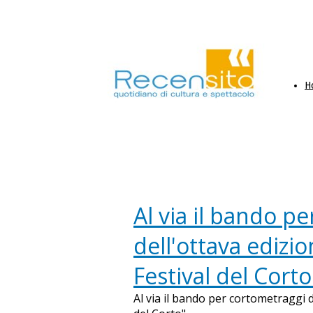
H
Al via il bando p
dell'ottava edizi
Festival del Corto
Al via il bando per cortometraggi d