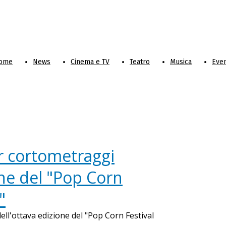
ome
News
Cinema e TV
Teatro
Musica
Even
er cortometraggi
one del "Pop Corn
"
ell'ottava edizione del "Pop Corn Festival