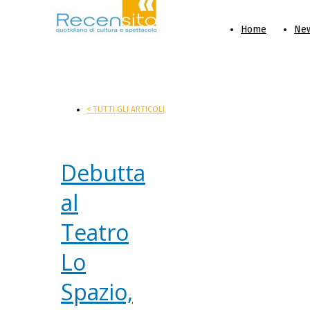
Home
Ne
< TUTTI GLI ARTICOLI
Debutta
al
Teatro
Lo
Spazio,