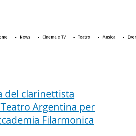
ome
News
Cinema e TV
Teatro
Musica
Even
 del clarinettista
l Teatro Argentina per
Accademia Filarmonica