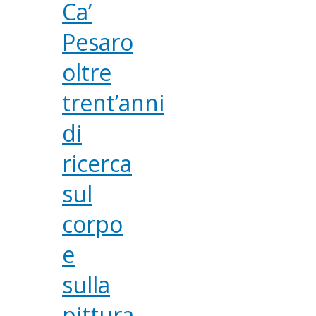
Ca’
Pesaro
oltre
trent’anni
di
ricerca
sul
corpo
e
sulla
pittura